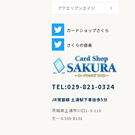
ター
アクエリアンエイジ
Saga
Saga
Saga
ギャ
エキ
オリ
限定
新商
カードショップさくら
さくらの店長
TEL:029-821-0324
JR常磐線 土浦駅下車徒歩5分
茨城県土浦市川口1-3-110
モール505 B101