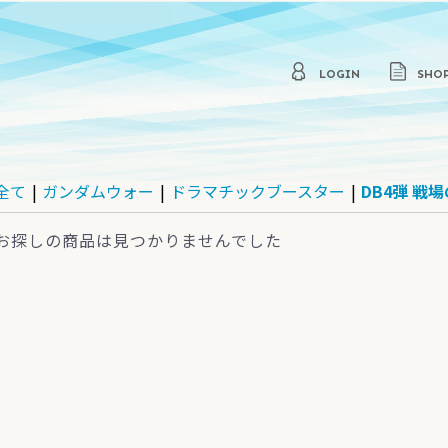
LOGIN
SHO
全て
|
ガンダムウォー
|
ドラマチックブースター
|
DB4弾 戦
お探しの商品は見つかりませんでした
パック
セプトパック
デッキ
他
モーションカード
【s9】スターバース
【s10P】スペースジャグ
【s10D】タイムゲイザー
ラー
パック
ーティングデッキ
BT-01果てなき戦乱の序
【パラレル】1弾 果てな
BT-02開かれた戦端、交
【パラレル】2弾 開かれ
BT-03あざ笑うは至高の
BT-04忌むべき闇の目覚
BT-05蒼き鳥は飛翔し、
TB-01タイアップブース
TD1弾 漆黒に嗤う魔女
TD2弾 紅蓮に猛る獣王
プロモーションカード
曲
き戦乱の序曲
差する宿命
た戦端、交差する宿命
賢者、幻惑するは狂気の
め、古き伝承の旅立ち
黒き豹は咆哮す
ター「魔法少女まどか☆
公女
マギカ」シリーズ
モーションカード
弾
マチックブースター
スドブースター
ステンションブース
他ブースター
マチックスターター
ティカルスターター
他スターター
他
1弾 GUNDAM WAR
2弾 撃墜王出撃
3弾 宇宙の記憶
4弾 新しき翼
5弾 永久の絆
6弾 新世紀の鼓動
7弾 革新の波濤
8弾 月下の戦塵
9弾 相剋の軌跡
10弾 刻の末裔
11弾 蒼海の死闘
12弾 宿命の螺旋
13弾 烈火の咆哮
14弾 果てなき運命
15弾 禁忌の胎動
16弾 覇王の紋章
17弾 不敗の流派
18弾 戦慄の兵威
19弾 変革の叛旗
20弾 流転する世界
21弾 放たれた刃
22弾 武神降臨
23弾 栄光の戦史
24弾 宇宙を駆逐する光
25弾 双極の閃光
26弾 戦いという名の対話
27弾 雷鳴の使徒
28弾 絶対戦力
DB1弾 一年戦争編
DB2弾 ウイング/ターンA
DB3弾 ガンダムSEED編
DB4弾 戦場の女神+戦場
DB5弾 ガンダムSEED
DB6弾 機動戦士Zガンダ
DB7弾 ガンダム・ザ・ガ
DB8弾 前線のフォトグラ
DB9弾 戦場の女神2
DB10弾 乱世に生きる漢
DB11弾 戦場の女神
BB3弾 ベースドブースタ
BB2弾 ベースドブースタ
BB1弾 ベースドブースタ
EB1弾 エクステンション
EB2弾 エクステンション
EB3弾 エクステンション
WB1弾 ウィナーズブース
SB1弾 赤い彗星シャア編
CB1弾 ガンダムエース編
CB2弾 ガンプラ30thメモ
DS1 決戦！星一号作戦/
DS2 正義の創痕/黒い覇
DS3 ギレンの野望編
DS4 ガンダムSEED編
DS5 ガンダムSEED
TS1 疾風の砲火/戦乱の兇
TS2 爆炎の決闘場
TS3 知略の猛将/迅雷の騎
TS4 破壊と再生の剣/異世
TR1 白き光芒/猛き濁流
BS1 入門用スターター
WS1 蒼空の覇者
WS2 純白の鋼翼
EX1 拡張シート
EX2 拡張シートVer.2
EX3 覇王の紋章 ジャンボ
オールウェイズビギニン