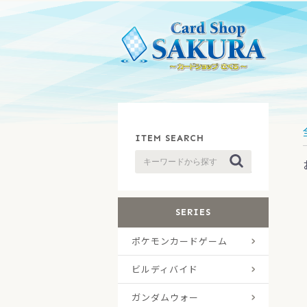
ITEM SEARCH
SERIES
ポケモンカードゲーム
拡張
コン
構築
その
プロ
ビルディバイド
拡張
スタ
ガンダムウォー
プロ
通常
ドラ
ベー
エク
その
ドラ
タク
その
その