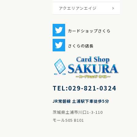
ター
アクエリアンエイジ
Saga
Saga
Saga
ギャ
エキ
オリ
限定
新商
カードショップさくら
さくらの店長
TEL:029-821-0324
JR常磐線 土浦駅下車徒歩5分
茨城県土浦市川口1-3-110
モール505 B101