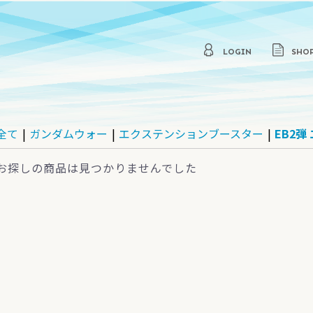
LOGIN
SHO
全て
|
ガンダムウォー
|
エクステンションブースター
|
EB2
お探しの商品は見つかりませんでした
パック
セプトパック
デッキ
他
モーションカード
【s9】スターバース
【s10P】スペースジャグ
【s10D】タイムゲイザー
ラー
パック
ーティングデッキ
BT-01果てなき戦乱の序
【パラレル】1弾 果てな
BT-02開かれた戦端、交
【パラレル】2弾 開かれ
BT-03あざ笑うは至高の
BT-04忌むべき闇の目覚
BT-05蒼き鳥は飛翔し、
TB-01タイアップブース
TD1弾 漆黒に嗤う魔女
TD2弾 紅蓮に猛る獣王
プロモーションカード
曲
き戦乱の序曲
差する宿命
た戦端、交差する宿命
賢者、幻惑するは狂気の
め、古き伝承の旅立ち
黒き豹は咆哮す
ター「魔法少女まどか☆
公女
マギカ」シリーズ
モーションカード
弾
マチックブースター
スドブースター
ステンションブース
他ブースター
マチックスターター
ティカルスターター
他スターター
他
1弾 GUNDAM WAR
2弾 撃墜王出撃
3弾 宇宙の記憶
4弾 新しき翼
5弾 永久の絆
6弾 新世紀の鼓動
7弾 革新の波濤
8弾 月下の戦塵
9弾 相剋の軌跡
10弾 刻の末裔
11弾 蒼海の死闘
12弾 宿命の螺旋
13弾 烈火の咆哮
14弾 果てなき運命
15弾 禁忌の胎動
16弾 覇王の紋章
17弾 不敗の流派
18弾 戦慄の兵威
19弾 変革の叛旗
20弾 流転する世界
21弾 放たれた刃
22弾 武神降臨
23弾 栄光の戦史
24弾 宇宙を駆逐する光
25弾 双極の閃光
26弾 戦いという名の対話
27弾 雷鳴の使徒
28弾 絶対戦力
DB1弾 一年戦争編
DB2弾 ウイング/ターンA
DB3弾 ガンダムSEED編
DB4弾 戦場の女神+戦場
DB5弾 ガンダムSEED
DB6弾 機動戦士Zガンダ
DB7弾 ガンダム・ザ・ガ
DB8弾 前線のフォトグラ
DB9弾 戦場の女神2
DB10弾 乱世に生きる漢
DB11弾 戦場の女神
BB3弾 ベースドブースタ
BB2弾 ベースドブースタ
BB1弾 ベースドブースタ
EB1弾 エクステンション
EB2弾 エクステンション
EB3弾 エクステンション
WB1弾 ウィナーズブース
SB1弾 赤い彗星シャア編
CB1弾 ガンダムエース編
CB2弾 ガンプラ30thメモ
DS1 決戦！星一号作戦/
DS2 正義の創痕/黒い覇
DS3 ギレンの野望編
DS4 ガンダムSEED編
DS5 ガンダムSEED
TS1 疾風の砲火/戦乱の兇
TS2 爆炎の決闘場
TS3 知略の猛将/迅雷の騎
TS4 破壊と再生の剣/異世
TR1 白き光芒/猛き濁流
BS1 入門用スターター
WS1 蒼空の覇者
WS2 純白の鋼翼
EX1 拡張シート
EX2 拡張シートVer.2
EX3 覇王の紋章 ジャンボ
オールウェイズビギニン