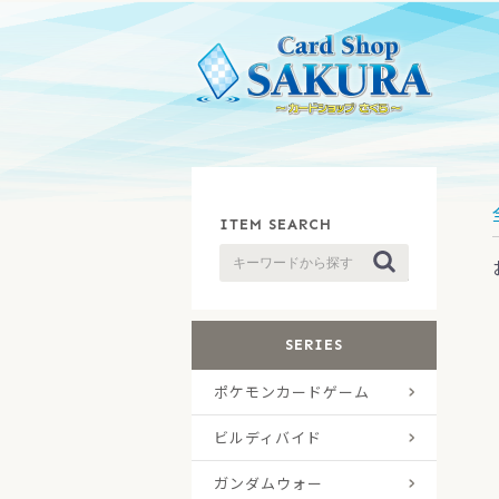
ITEM SEARCH
SERIES
ポケモンカードゲーム
拡張
コン
構築
その
プロ
ビルディバイド
拡張
スタ
ガンダムウォー
プロ
通常
ドラ
ベー
エク
その
ドラ
タク
その
その